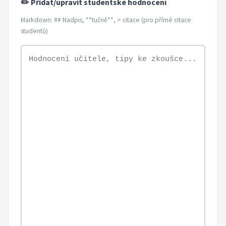
✏️ Přidat/upravit studentské hodnocení
Markdown: ## Nadpis, **tučně**, > citace (pro přímé citace
studentů)