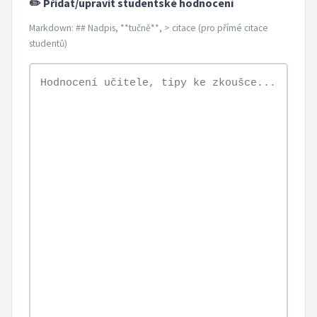
✏️ Přidat/upravit studentské hodnocení
Markdown: ## Nadpis, **tučně**, > citace (pro přímé citace
studentů)