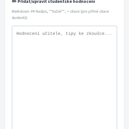
✏️ Přidat/upravit studentské hodnocení
Markdown: ## Nadpis, **tučně**, > citace (pro přímé citace
studentů)