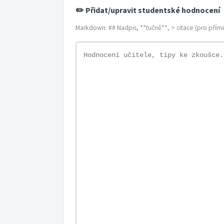
✏️ Přidat/upravit studentské hodnocení
Markdown: ## Nadpis, **tučně**, > citace (pro přímé