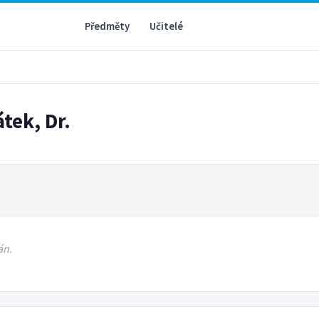
Předměty
Učitelé
átek, Dr.
án.