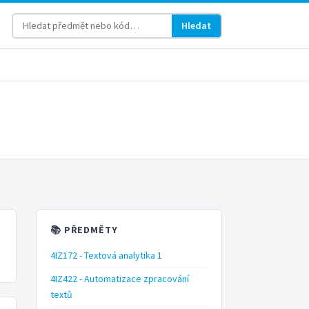
Hledat
📚 PŘEDMĚTY
4IZ172 - Textová analytika 1
4IZ422 - Automatizace zpracování
textů