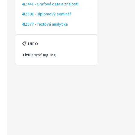
4IZ441 - Grafová data a znalosti
4IZ501 - Diplomový seminář
4IZ577 - Textová analytika
📋 INFO
Titul:
prof. Ing. Ing.