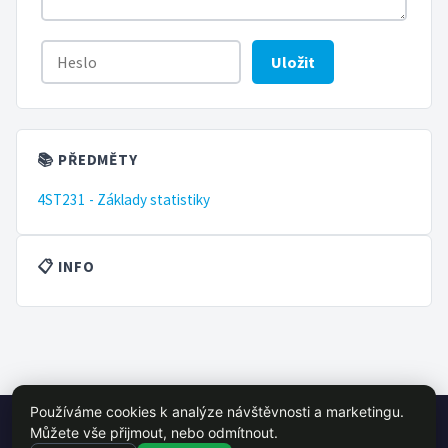
Uložit
📚 PŘEDMĚTY
4ST231 - Základy statistiky
📋 INFO
Používáme cookies k analýze návštěvnosti a marketingu.
© 2026 VŠE Wiki - studentský projekt, není oficálně spojen s VŠE
Můžete vše přijmout, nebo odmítnout.