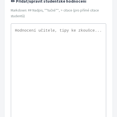
✏️ Přidat/upravit studentské hodnocení
Markdown: ## Nadpis, **tučně**, > citace (pro přímé citace
studentů)