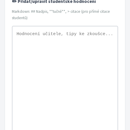
✏️ Přidat/upravit studentské hodnocení
Markdown: ## Nadpis, **tučně**, > citace (pro přímé citace
studentů)