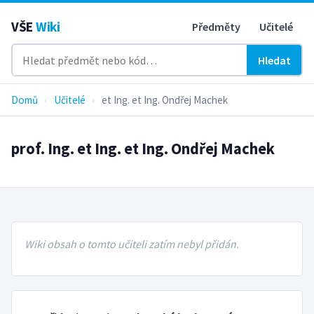
VŠE
Wiki
Předměty
Učitelé
Hledat
Domů
›
Učitelé
›
et Ing. et Ing. Ondřej Machek
prof. Ing. et Ing. et Ing. Ondřej Machek
Wiki obsah o tomto učiteli zatím nebyl přidán.