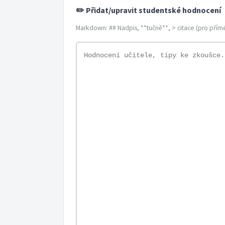
✏️ Přidat/upravit studentské hodnocení
Markdown: ## Nadpis, **tučně**, > citace (pro přímé