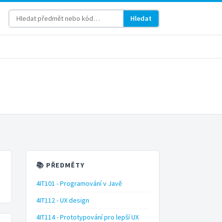
Hledat
📚 PŘEDMĚTY
4IT101 - Programování v Javě
4IT112 - UX design
4IT114 - Prototypování pro lepší UX