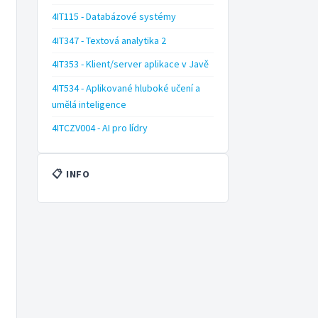
4IT115 - Databázové systémy
4IT347 - Textová analytika 2
4IT353 - Klient/server aplikace v Javě
4IT534 - Aplikované hluboké učení a
umělá inteligence
4ITCZV004 - AI pro lídry
📋 INFO