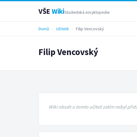
VŠE
Wiki
Studentská encyklopedie
Domů
›
Učitelé
›
Filip Vencovský
Filip Vencovský
Wiki obsah o tomto učiteli zatím nebyl přid