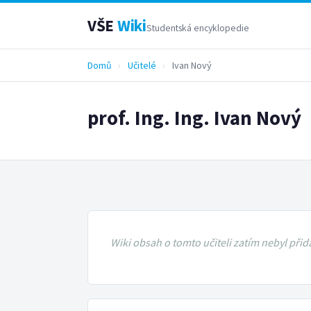
VŠE
Wiki
Studentská encyklopedie
Domů
›
Učitelé
›
Ivan Nový
prof. Ing. Ing. Ivan Nový
Wiki obsah o tomto učiteli zatím nebyl přid