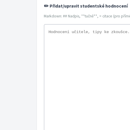
✏️ Přidat/upravit studentské hodnocení
Markdown: ## Nadpis, **tučně**, > citace (pro přímé