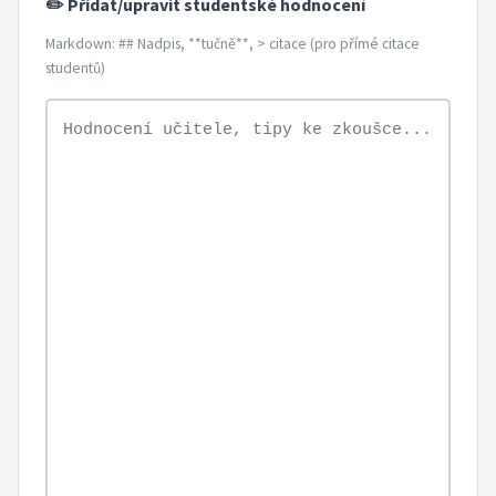
✏️ Přidat/upravit studentské hodnocení
Markdown: ## Nadpis, **tučně**, > citace (pro přímé citace
studentů)