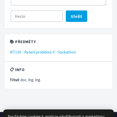
Uložit
📚 PŘEDMĚTY
4IT105 - Řešení problémů II - Hackathon
📋 INFO
Titul:
doc. Ing. Ing.
Používáme cookies k analýze návštěvnosti a marketingu.