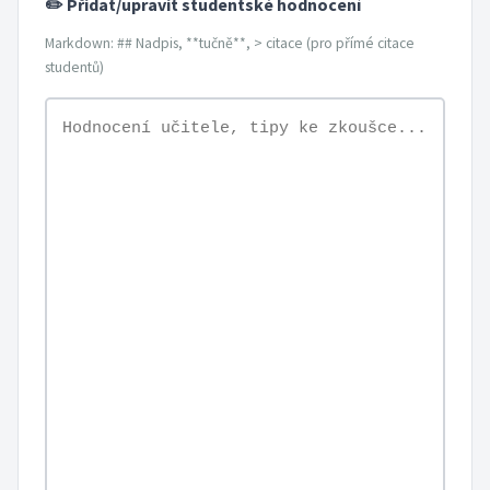
✏️ Přidat/upravit studentské hodnocení
Markdown: ## Nadpis, **tučně**, > citace (pro přímé citace
studentů)