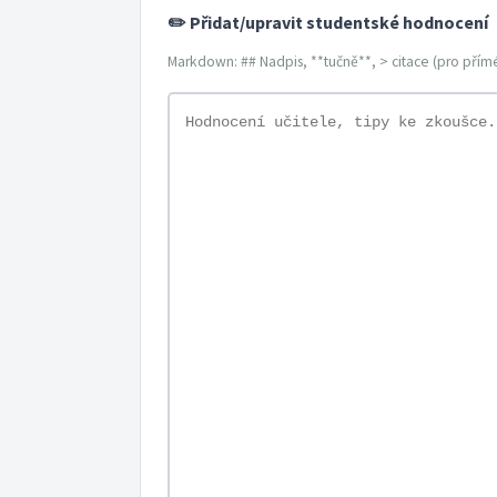
✏️ Přidat/upravit studentské hodnocení
Markdown: ## Nadpis, **tučně**, > citace (pro přímé