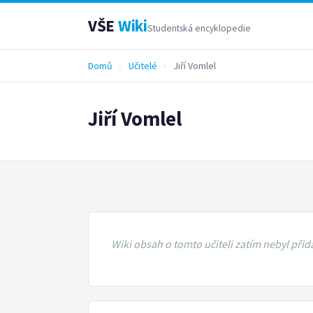
VŠE
Wiki
Studentská encyklopedie
Domů
›
Učitelé
›
Jiří Vomlel
Jiří Vomlel
Wiki obsah o tomto učiteli zatím nebyl přid