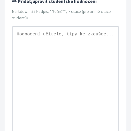
✏️ Přidat/upravit studentské hodnocení
Markdown: ## Nadpis, **tučně**, > citace (pro přímé citace
studentů)