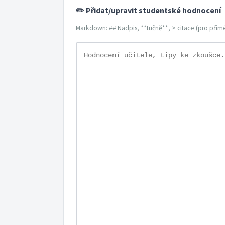
✏️ Přidat/upravit studentské hodnocení
Markdown: ## Nadpis, **tučně**, > citace (pro přímé