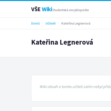
VŠE
Wiki
Studentská encyklopedie
Domů
›
Učitelé
›
Kateřina Legnerová
Kateřina Legnerová
Wiki obsah o tomto učiteli zatím nebyl přid