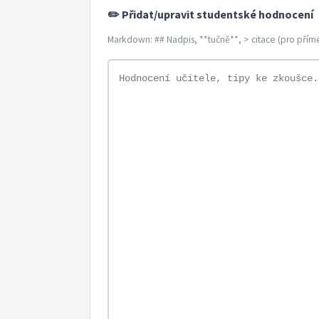
✏️ Přidat/upravit studentské hodnocení
Markdown: ## Nadpis, **tučně**, > citace (pro přímé