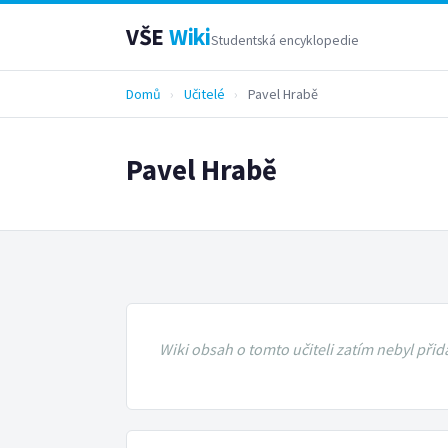
VŠE
Wiki
Studentská encyklopedie
Domů
›
Učitelé
›
Pavel Hrabě
Pavel Hrabě
Wiki obsah o tomto učiteli zatím nebyl přid