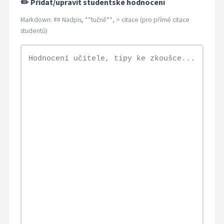
✏️ Přidat/upravit studentské hodnocení
Markdown: ## Nadpis, **tučně**, > citace (pro přímé citace
studentů)