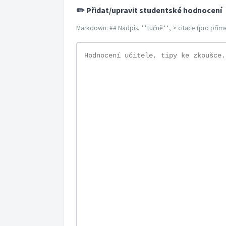
✏️ Přidat/upravit studentské hodnocení
Markdown: ## Nadpis, **tučně**, > citace (pro přímé