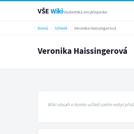
VŠE
Wiki
Studentská encyklopedie
Domů
›
Učitelé
›
Veronika Haissingerová
Veronika Haissingerová
Wiki obsah o tomto učiteli zatím nebyl přid