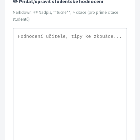
✏️ Přidat/upravit studentské hodnocení
Markdown: ## Nadpis, **tučně**, > citace (pro přímé citace
studentů)