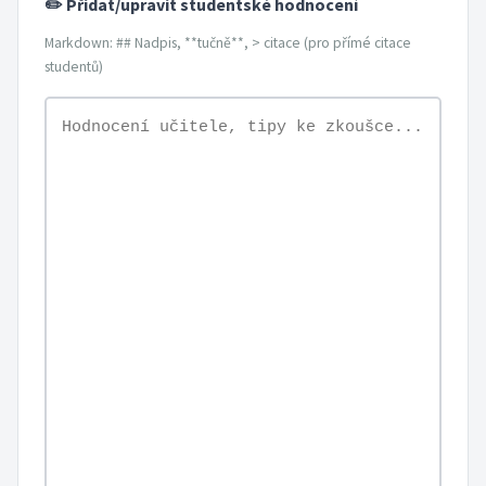
✏️ Přidat/upravit studentské hodnocení
Markdown: ## Nadpis, **tučně**, > citace (pro přímé citace
studentů)