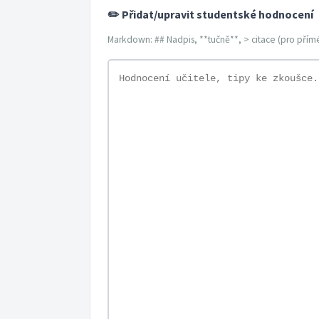
✏️ Přidat/upravit studentské hodnocení
Markdown: ## Nadpis, **tučně**, > citace (pro přímé