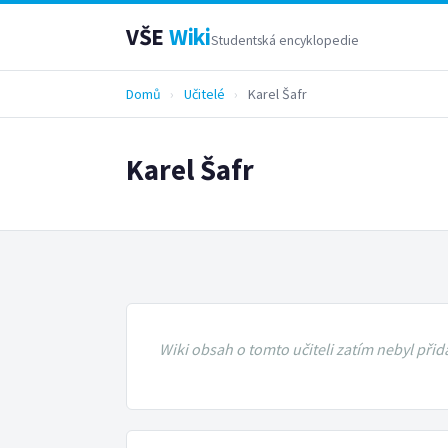
VŠE
Wiki
Studentská encyklopedie
Domů
›
Učitelé
›
Karel Šafr
Karel Šafr
Wiki obsah o tomto učiteli zatím nebyl přid